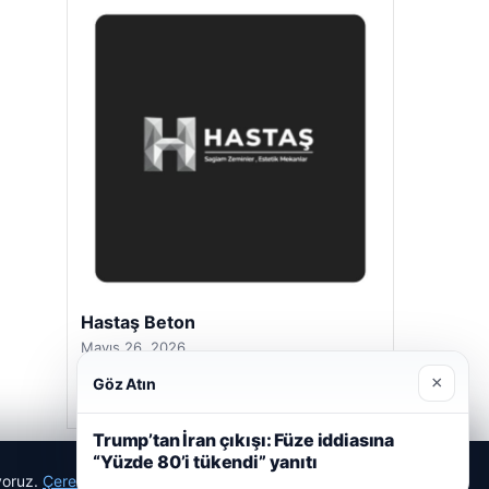
Hastaş Beton
Mayıs 26, 2026
×
Göz Atın
Trump’tan İran çıkışı: Füze iddiasına
“Yüzde 80’i tükendi” yanıtı
ıyoruz.
Çerez Politikamız
Reddet
Kabul Et