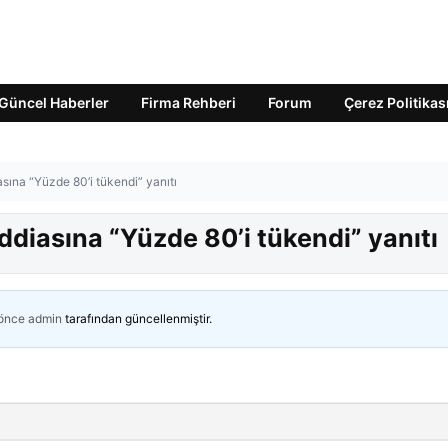
Güncel Haberler
Firma Rehberi
Forum
Çerez Politikas
asına “Yüzde 80’i tükendi” yanıtı
iddiasına “Yüzde 80’i tükendi” yanıtı
 önce
admin
tarafından güncellenmiştir.