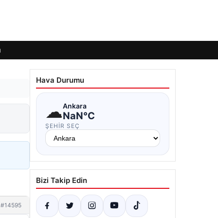
ı
Hava Durumu
☁
Ankara
NaN°C
ŞEHIR SEÇ
Bizi Takip Edin
#14595