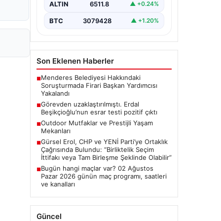
ALTIN
6511.8
▲ +0.24%
"content": "Ankara'da CHP'li…
BTC
3079428
▲ +1.20%
Son Eklenen Haberler
Menderes Belediyesi Hakkındaki
■
Soruşturmada Firari Başkan Yardımcısı
Yakalandı
Görevden uzaklaştırılmıştı. Erdal
■
Beşikçioğlu’nun esrar testi pozitif çıktı
Outdoor Mutfaklar ve Prestijli Yaşam
■
Mekanları
Gürsel Erol, CHP ve YENİ Parti’ye Ortaklık
■
Çağrısında Bulundu: “Birliktelik Seçim
İttifakı veya Tam Birleşme Şeklinde Olabilir”
Bugün hangi maçlar var? 02 Ağustos
■
Pazar 2026 günün maç programı, saatleri
ve kanalları
Güncel