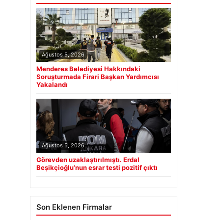
Ağustos 5, 2026
Menderes Belediyesi Hakkındaki
Soruşturmada Firari Başkan Yardımcısı
Yakalandı
Ağustos 5, 2026
Görevden uzaklaştırılmıştı. Erdal
Beşikçioğlu’nun esrar testi pozitif çıktı
Son Eklenen Firmalar