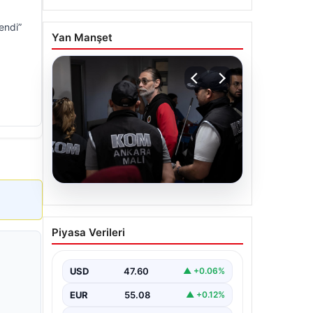
endi”
Yan Manşet
05.08.2026
Görevden
Piyasa Verileri
uzaklaştırılmıştı. Erdal
Beşikçioğlu’nun esrar
testi pozitif çıktı
USD
47.60
▲ +0.06%
{"title": "Erdal Beşikçioğlu'nun Esrar
EUR
55.08
▲ +0.12%
Testi Pozitif Çıktı ve
Soruşturmalarda Güncel Gelişmeler",