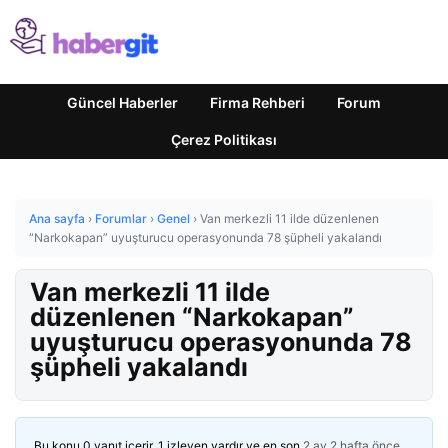
Güncel Haberler
Firma Rehberi
Forum
Çerez Politikası
Ana sayfa
›
Forumlar
›
Genel
›
Van merkezli 11 ilde düzenlenen
“Narkokapan” uyuşturucu operasyonunda 78 şüpheli yakalandı
Van merkezli 11 ilde
düzenlenen “Narkokapan”
uyuşturucu operasyonunda 78
şüpheli yakalandı
Bu konu 0 yanıt içerir, 1 izleyen vardır ve en son
2 ay 2 hafta önce