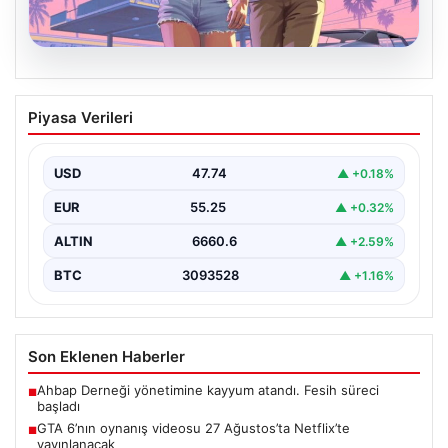
06.08.2026
GTA 6’nın oynanış videosu 27
Piyasa Verileri
Ağustos’ta Netflix’te yayınlanacak
{"title": "GTA 6'nın Heyecanlandıran Oynanış Videosu
27 Ağustos'ta Netflix'te Yayınlanacak", "content":
USD
47.74
▲ +0.18%
"Güçlü beklentilerin odağındaki…
EUR
55.25
▲ +0.32%
ALTIN
6660.6
▲ +2.59%
BTC
3093528
▲ +1.16%
Son Eklenen Haberler
Ahbap Derneği yönetimine kayyum atandı. Fesih süreci
■
başladı
GTA 6’nın oynanış videosu 27 Ağustos’ta Netflix’te
■
yayınlanacak