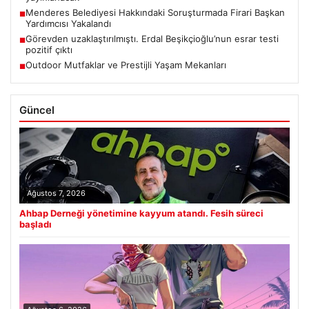
Menderes Belediyesi Hakkındaki Soruşturmada Firari Başkan
■
Yardımcısı Yakalandı
Görevden uzaklaştırılmıştı. Erdal Beşikçioğlu’nun esrar testi
■
pozitif çıktı
Outdoor Mutfaklar ve Prestijli Yaşam Mekanları
■
Güncel
Ağustos 7, 2026
Ahbap Derneği yönetimine kayyum atandı. Fesih süreci
başladı