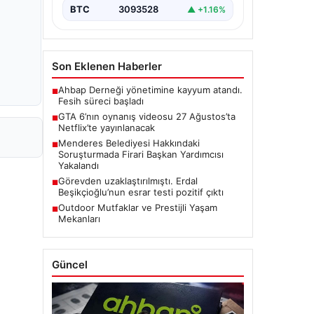
BTC
3093528
▲ +1.16%
Son Eklenen Haberler
Ahbap Derneği yönetimine kayyum atandı.
■
Fesih süreci başladı
GTA 6’nın oynanış videosu 27 Ağustos’ta
■
Netflix’te yayınlanacak
Menderes Belediyesi Hakkındaki
■
Soruşturmada Firari Başkan Yardımcısı
Yakalandı
Görevden uzaklaştırılmıştı. Erdal
■
Beşikçioğlu’nun esrar testi pozitif çıktı
Outdoor Mutfaklar ve Prestijli Yaşam
■
Mekanları
Güncel