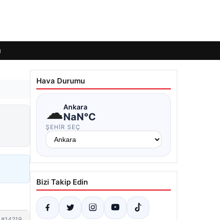
ı
Hava Durumu
☁
Ankara
NaN°C
ŞEHIR SEÇ
Bizi Takip Edin
#14219