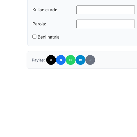
Kullanıcı adı:
Parola:
Beni hatırla
Paylaş: