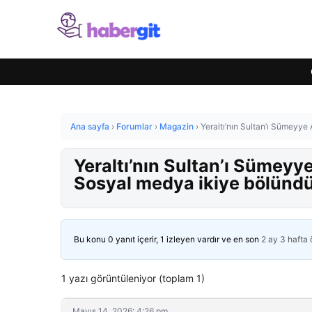
Ana sayfa
›
Forumlar
›
Magazin
›
Yeraltı’nın Sultan’ı Sümeyye
Yeraltı’nın Sultan’ı Sümeyy
Sosyal medya ikiye bölünd
Bu konu 0 yanıt içerir, 1 izleyen vardır ve en son
2 ay 3 hafta
1 yazı görüntüleniyor (toplam 1)
Mayıs 14, 2026: 4:26 pm