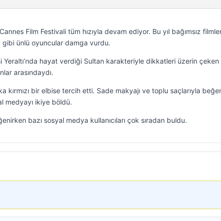
 Cannes Film Festivali tüm hızıyla devam ediyor. Bu yıl bağımsız filmle
uğu gibi ünlü oyuncular damga vurdu.
i Yeraltı’nda hayat verdiği Sultan karakteriyle dikkatleri üzerin çeken
nlar arasındaydı.
 kırmızı bir elbise tercih etti. Sade makyajı ve toplu saçlarıyla beğe
al medyayı ikiye böldü.
ğenirken bazı sosyal medya kullanıcıları çok sıradan buldu.