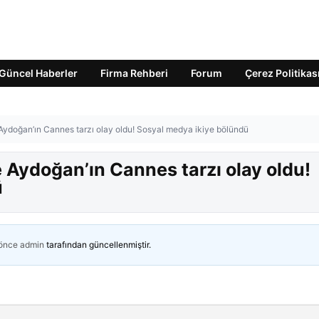
Güncel Haberler
Firma Rehberi
Forum
Çerez Politikas
 Aydoğan’ın Cannes tarzı olay oldu! Sosyal medya ikiye bölündü
e Aydoğan’ın Cannes tarzı olay oldu!
ü
 önce
admin
tarafından güncellenmiştir.