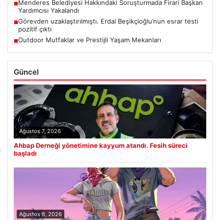
Menderes Belediyesi Hakkındaki Soruşturmada Firari Başkan
■
Yardımcısı Yakalandı
Görevden uzaklaştırılmıştı. Erdal Beşikçioğlu’nun esrar testi
■
pozitif çıktı
Outdoor Mutfaklar ve Prestijli Yaşam Mekanları
■
Güncel
Ağustos 7, 2026
Ahbap Derneği yönetimine kayyum atandı. Fesih süreci
başladı
Ağustos 6, 2026