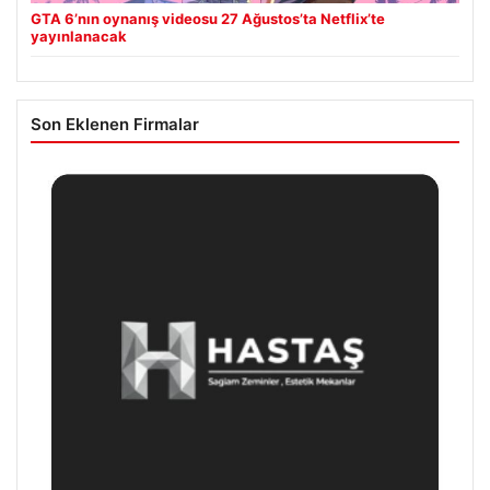
GTA 6’nın oynanış videosu 27 Ağustos’ta Netflix’te
yayınlanacak
Son Eklenen Firmalar