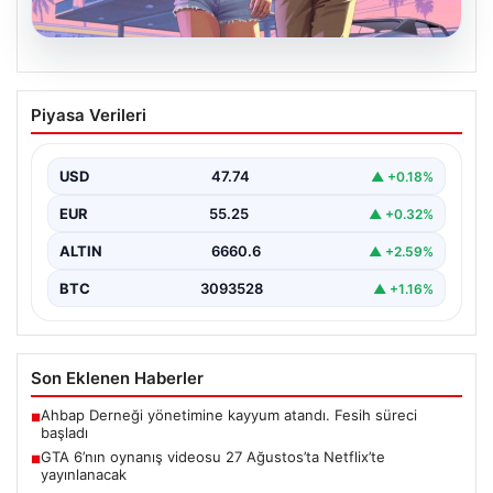
06.08.2026
GTA 6’nın oynanış videosu 27
Piyasa Verileri
Ağustos’ta Netflix’te yayınlanacak
{"title": "GTA 6'nın Heyecanlandıran Oynanış Videosu
27 Ağustos'ta Netflix'te Yayınlanacak", "content":
USD
47.74
▲ +0.18%
"Güçlü beklentilerin odağındaki…
EUR
55.25
▲ +0.32%
ALTIN
6660.6
▲ +2.59%
BTC
3093528
▲ +1.16%
Son Eklenen Haberler
Ahbap Derneği yönetimine kayyum atandı. Fesih süreci
■
başladı
GTA 6’nın oynanış videosu 27 Ağustos’ta Netflix’te
■
yayınlanacak