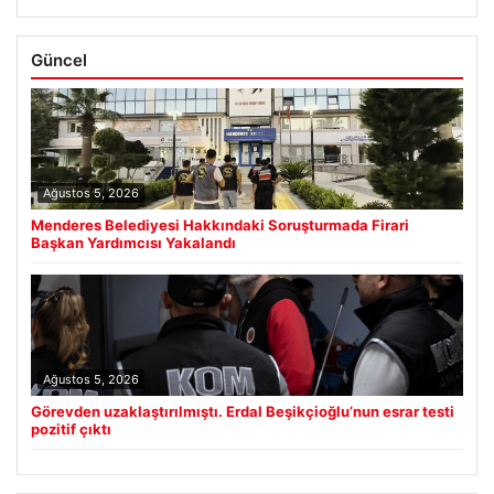
Güncel
Ağustos 5, 2026
Menderes Belediyesi Hakkındaki Soruşturmada Firari
Başkan Yardımcısı Yakalandı
Ağustos 5, 2026
Görevden uzaklaştırılmıştı. Erdal Beşikçioğlu’nun esrar testi
pozitif çıktı