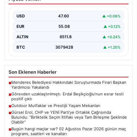
Beşikçioğlu’nun esrar testi pozitif çıktı
{“title”: “Erdal Beşikçioğlu’nun Esrar Testi Pozitif Çıktı ve
Soruşturmalarda Güncel Gelişmeler”, “content”: “
USD
47.60
▲ +0.06%
Ankara’da…
EUR
55.08
▲ +0.12%
ALTIN
6511.8
▲ +0.24%
BTC
3079428
▲ +1.20%
Son Eklenen Haberler
Menderes Belediyesi Hakkındaki Soruşturmada Firari Başkan
■
Yardımcısı Yakalandı
Görevden uzaklaştırılmıştı. Erdal Beşikçioğlu’nun esrar testi
■
pozitif çıktı
Outdoor Mutfaklar ve Prestijli Yaşam Mekanları
■
Gürsel Erol, CHP ve YENİ Parti’ye Ortaklık Çağrısında
■
Bulundu: “Birliktelik Seçim İttifakı veya Tam Birleşme Şeklinde
Olabilir”
Bugün hangi maçlar var? 02 Ağustos Pazar 2026 günün maç
■
programı, saatleri ve kanalları