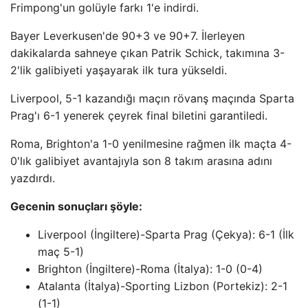
Frimpong'un golüyle farkı 1'e indirdi.
Bayer Leverkusen'de 90+3 ve 90+7. İlerleyen
dakikalarda sahneye çıkan Patrik Schick, takımına 3-
2'lik galibiyeti yaşayarak ilk tura yükseldi.
Liverpool, 5-1 kazandığı maçın rövanş maçında Sparta
Prag'ı 6-1 yenerek çeyrek final biletini garantiledi.
Roma, Brighton'a 1-0 yenilmesine rağmen ilk maçta 4-
0'lık galibiyet avantajıyla son 8 takım arasına adını
yazdırdı.
Gecenin sonuçları şöyle:
Liverpool (İngiltere)-Sparta Prag (Çekya): 6-1 (İlk
maç 5-1)
Brighton (İngiltere)-Roma (İtalya): 1-0 (0-4)
Atalanta (İtalya)-Sporting Lizbon (Portekiz): 2-1
(1-1)