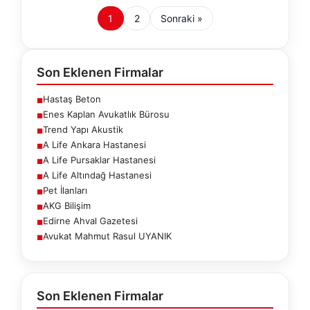
1
2
Sonraki »
Son Eklenen Firmalar
Hastaş Beton
■
Enes Kaplan Avukatlık Bürosu
■
Trend Yapı Akustik
■
A Life Ankara Hastanesi
■
A Life Pursaklar Hastanesi
■
A Life Altındağ Hastanesi
■
Pet İlanları
■
AKG Bilişim
■
Edirne Ahval Gazetesi
■
Avukat Mahmut Rasul UYANIK
■
Son Eklenen Firmalar