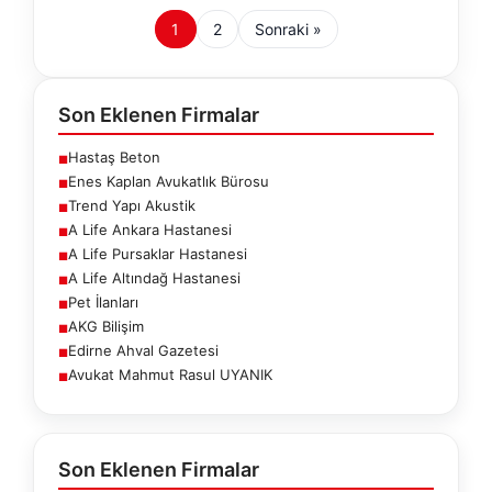
1
2
Sonraki »
Son Eklenen Firmalar
Hastaş Beton
■
Enes Kaplan Avukatlık Bürosu
■
Trend Yapı Akustik
■
A Life Ankara Hastanesi
■
A Life Pursaklar Hastanesi
■
A Life Altındağ Hastanesi
■
Pet İlanları
■
AKG Bilişim
■
Edirne Ahval Gazetesi
■
Avukat Mahmut Rasul UYANIK
■
Son Eklenen Firmalar